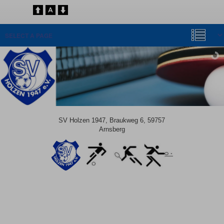
SV Holzen 1947, Braukweg 6, 59757
Arnsberg